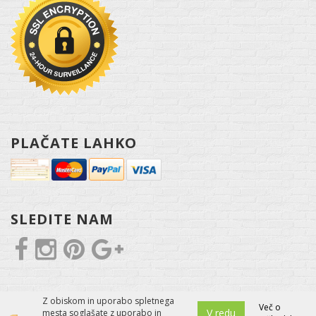
PLAČATE LAHKO
SLEDITE NAM
Z obiskom in uporabo spletnega
Več o
V redu
mesta soglašate z uporabo in