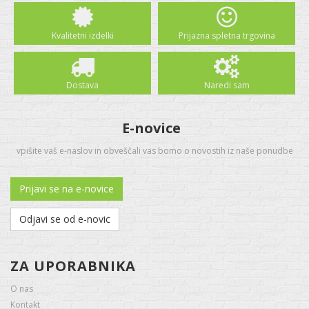
Kvalitetni izdelki
Prijazna spletna trgovina
Dostava
Naredi sam
E-novice
vpišite vaš e-naslov in obveščali vas bomo o novostih iz naše ponudbe
Prijavi se na e-novice
Odjavi se od e-novic
ZA UPORABNIKA
O nas
Kontakt