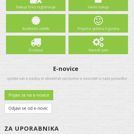
Nakup brez registracije
Varen nakup
Kvalitetni izdelki
Prijazna spletna trgovina
Dostava
Naredi sam
E-novice
vpišite vaš e-naslov in obveščali vas bomo o novostih iz naše ponudbe
Prijavi se na e-novice
Odjavi se od e-novic
ZA UPORABNIKA