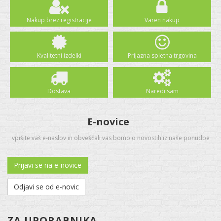
Nakup brez registracije
Varen nakup
Kvalitetni izdelki
Prijazna spletna trgovina
Dostava
Naredi sam
E-novice
vpišite vaš e-naslov in obveščali vas bomo o novostih iz naše ponudbe
Prijavi se na e-novice
Odjavi se od e-novic
ZA UPORABNIKA