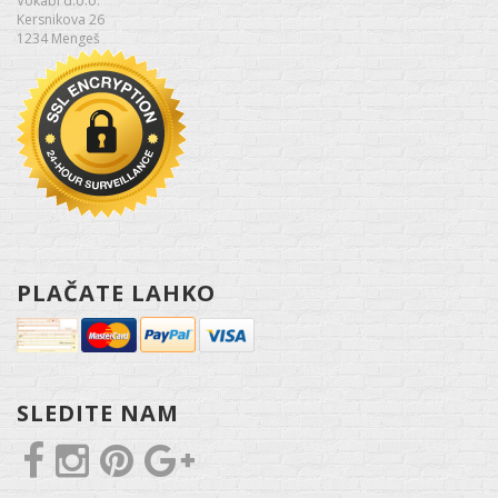
Vokabi d.o.o.
Kersnikova 26
1234 Mengeš
PLAČATE LAHKO
SLEDITE NAM