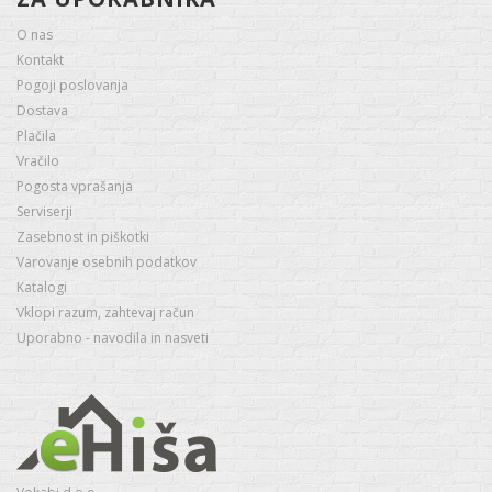
O nas
Kontakt
Pogoji poslovanja
Dostava
Plačila
Vračilo
Pogosta vprašanja
Serviserji
Zasebnost in piškotki
Varovanje osebnih podatkov
Katalogi
Vklopi razum, zahtevaj račun
Uporabno - navodila in nasveti