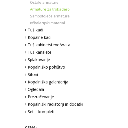
Ostale armature
Armature za trokadero
Samostoječe armature
Inštalacijski material
Tuš kadi
Kopalne kadi
Tuš kabine/stene/vrata
Tuš kanalete
Splakovanje
Kopalniško pohištvo
Sifoni
Kopalniška galanterija
Ogledala
Prezračevanje
Kopalniški radiatorji in dodatki
Seti - kompleti
CENA: