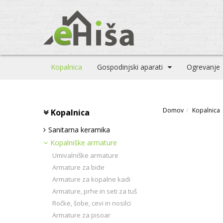
Kopalnica
Gospodinjski aparati
Ogrevanje
Domov
Kopalnica
Kopalnica
Sanitarna keramika
Kopalniške armature
Umivalniške armature
Armature za bide
Armature za kopalne kadi
Armature, prhe in seti za tuš
Ročke, šobe, cevi in nosilci
Armature za pisoar