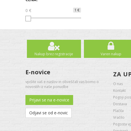
0 €
1 €
Nakup brez registracije
Varen nakup
E-novice
ZA U
vpišite vaš e-naslov in obveščali vas bomo o
O nas
novostih iz naše ponudbe
Kontakt
Pogoji pos
Prijavi se na e-novice
Dostava
Plačila
Odjavi se od e-novic
Vračilo
Pogosta v
Serviserji