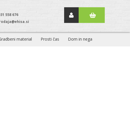
031 558 676
rodaja@ehisa.si
Gradbeni material
Prosti čas
Dom in nega