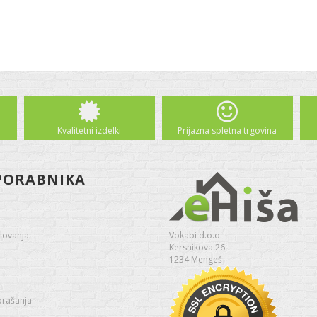
Kvalitetni izdelki
Prijazna spletna trgovina
PORABNIKA
lovanja
Vokabi d.o.o.
Kersnikova 26
1234 Mengeš
prašanja