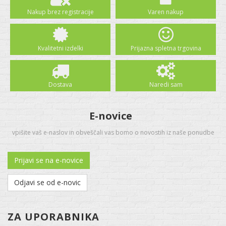
Nakup brez registracije
Varen nakup
Kvalitetni izdelki
Prijazna spletna trgovina
Dostava
Naredi sam
E-novice
vpišite vaš e-naslov in obveščali vas bomo o novostih iz naše ponudbe
Prijavi se na e-novice
Odjavi se od e-novic
ZA UPORABNIKA