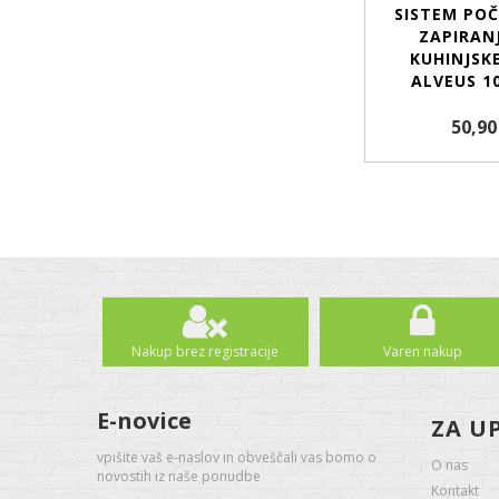
SISTEM PO
ZAPIRAN
KUHINJSK
ALVEUS 1
50,90
Nakup brez registracije
Varen nakup
E-novice
ZA U
vpišite vaš e-naslov in obveščali vas bomo o
O nas
novostih iz naše ponudbe
Kontakt