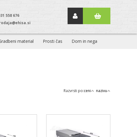
031 558 676
rodaja@ehisa.si
Gradbeni material
Prosti čas
Dom in nega
Razvrsti po:
ceni
nazivu