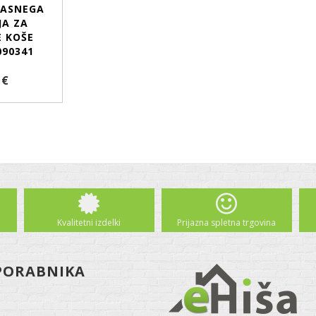
ČASNEGA
JA ZA
E KOŠE
090341
 €
Kvalitetni izdelki
Prijazna spletna trgovina
PORABNIKA