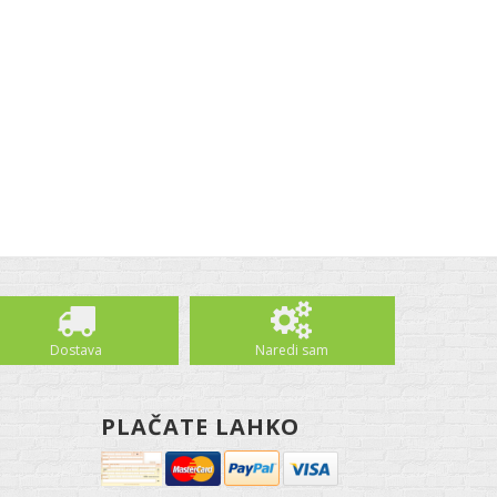
Dostava
Naredi sam
PLAČATE LAHKO