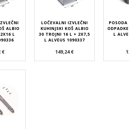
IZVLEČNI
LOČEVALNI IZVLEČNI
POSODA 
OŠ ALBIO
KUHINJSKI KOŠ ALBIO
ODPADKE
 2X16 L
30 TROJNI 16 L + 2X7,5
L ALVE
090336
L ALVEUS 1090337
 €
149,24 €
1