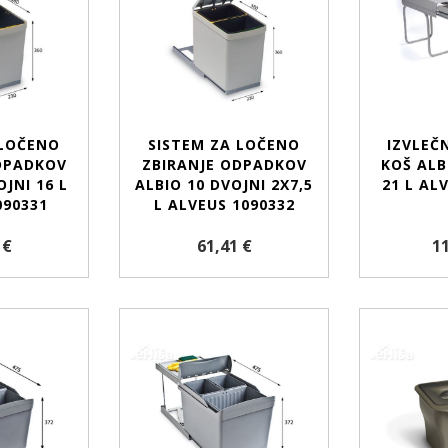
 LOČENO
SISTEM ZA LOČENO
IZVLEČN
DPADKOV
ZBIRANJE ODPADKOV
KOŠ ALB
OJNI 16 L
ALBIO 10 DVOJNI 2X7,5
21 L AL
090331
L ALVEUS 1090332
 €
61,41 €
11